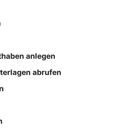
)
thaben anlegen
terlagen abrufen
n
n